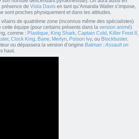
e son horrible descendant pyrokinésiste). On aura aussi en
a présence de
Viola Davis
en tant qu’Amanda Waller s’impose,
age sont proches physiquement et dans les attitudes.
de vilains de quatrième zone (inconnus même des spécialistes)
 cette équipe (pour certains présents dans la
version animé
)
ting, comme :
Plastique
,
King Shark
,
Captain Cold
,
Killer Frost II
,
ster
,
Clock King
,
Bane
,
Merlyn
,
Poison Ivy
, ou
Blockbuster
.
uteur ou dépassera la version d’origine
Batman : Assault on
ès haut.