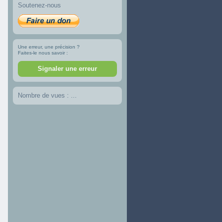
Soutenez-nous
Une erreur, une précision ?
Faites-le nous savoir :
Signaler une erreur
Nombre de vues :
...