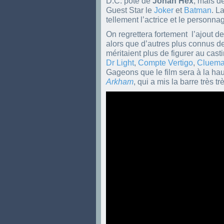
D.C. pote de
Jonah Hex
, mais d
Guest Star le
Joker
et
Batman
. L
tellement l’actrice et le personn
On regrettera fortement l’ajout 
alors que d’autres plus connus de
méritaient plus de figurer au cas
Dr Light
,
Compte Vertigo
,
Cluema
Gageons que le film sera à la ha
Arkham
, qui a mis la barre très tr