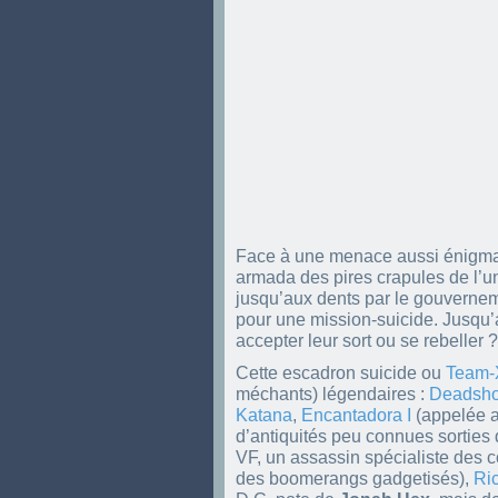
Face à une menace aussi énigmati
armada des pires crapules de l’u
jusqu’aux dents par le gouvernem
pour une mission-suicide. Jusqu’a
accepter leur sort ou se rebeller ?
Cette escadron suicide ou
Team-
méchants) légendaires :
Deadsho
Katana
,
Encantadora I
(appelée au
d’antiquités peu connues sorties
VF, un assassin spécialiste des 
des boomerangs gadgetisés),
Ric