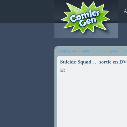
A
ComicsGen
»
News
» Suicide Squad…. so
Suicide Squad…. sortie en D