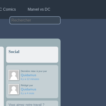
C Comics
Marvel vs DC
Social
Dernière mise à jour par
Quidamus
il y a 12 minutes
Rédigé par
Quidamus
il y a 4 mois
Vous aimez notre travail ?