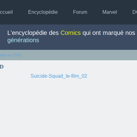
ccueil
Encyclopédie
Forum
Marvel
D
L'encyclopédie des
Comics
qui ont marqué nos
générations
rtie en DVD
VD