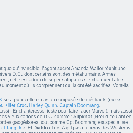
que qu’invincible, l’agent secret Amanda Waller réunit une
nivers D.C., dont certains sont des métahumains. Armés
ent, cette escadron de super-salopards s’embarquent alors
u moment où ils comprennent qu’ils ont été sacrifiés. Vont-ils
X
sera pour cette occasion composée de méchants (ou ex-
t
,
Killer Croc
,
Harley Quinn
,
Captain Boomrang
,
ssi l’Enchanteresse, juste pour faire rager Marvel), mais aussi
 des vieux cartons de D.C. comme :
Slipknot
(Nœud-coulant en
cordes gadgétisées, tout comme Cpt Boomrang est spécialiste
k Flagg Jr
et
El Diablo
(il ne s’agit pas du héros des Westerns