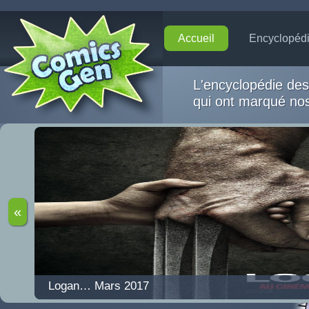
Accueil
Encyclopéd
L'encyclopédie de
qui ont marqué n
1
2
3
«