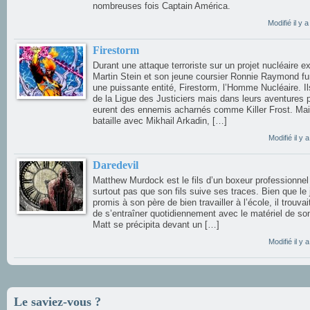
nombreuses fois Captain América.
Modifié il y
Firestorm
Durant une attaque terroriste sur un projet nucléaire ex
Martin Stein et son jeune coursier Ronnie Raymond f
une puissante entité, Firestorm, l’Homme Nucléaire. I
de la Ligue des Justiciers mais dans leurs aventures 
eurent des ennemis acharnés comme Killer Frost. Mai
bataille avec Mikhail Arkadin, […]
Modifié il y
Daredevil
Matthew Murdock est le fils d’un boxeur professionnel 
surtout pas que son fils suive ses traces. Bien que le 
promis à son père de bien travailler à l’école, il trouva
de s’entraîner quotidiennement avec le matériel de son
Matt se précipita devant un […]
Modifié il y
Le saviez-vous ?