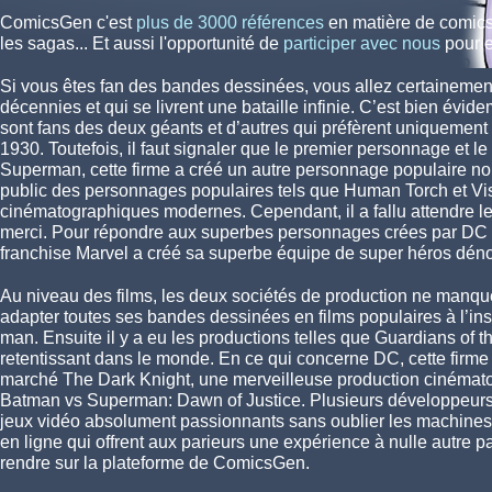
Mars 2017
ComicsGen c'est
plus de 3000 références
en matière de comics
les sagas... Et aussi l'opportunité de
participer avec nous
pour e
Si vous êtes fan des bandes dessinées, vous allez certainement
décennies et qui se livrent une bataille infinie. C’est bien év
sont fans des deux géants et d’autres qui préfèrent uniquement 
1930. Toutefois, il faut signaler que le premier personnage et le 
Superman, cette firme a créé un autre personnage populaire n
public des personnages populaires tels que Human Torch et Visi
cinématographiques modernes. Cependant, il a fallu attendre l
merci. Pour répondre aux superbes personnages crées par DC à
franchise Marvel a créé sa superbe équipe de super héros dén
Au niveau des films, les deux sociétés de production ne manque
adapter toutes ses bandes dessinées en films populaires à l’i
man. Ensuite il y a eu les productions telles que Guardians of 
retentissant dans le monde. En ce qui concerne DC, cette firme n
marché The Dark Knight, une merveilleuse production cinématogr
Batman vs Superman: Dawn of Justice. Plusieurs développeurs 
jeux vidéo absolument passionnants sans oublier les machines
en ligne qui offrent aux parieurs une expérience à nulle autre
rendre sur la plateforme de ComicsGen.