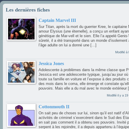
Les dernières fiches
Captain Marvel III
Sur Titan, après la mort du guerrier Kree, le capitaine
amour Elysius (une éternelle), a conçu un enfant ayan
génétique de Mar-vell et le sien. Elle l’a appelé Genis-
sûreté, il a été transporté dans un monde d’isolement
l’âge adulte on lui a donné une […]
Modifié à
Jessica Jones
Adolescente à problèmes dans la même classe que Pe
Jessica est une adolescente typique, jusqu’au jour où
toute sa famille en voiture et l’expose à des produits
des mois dans le coma, elle émerge et constate qu’ell
pouvoirs. Mais elle a du mal avec le monde extérieur 
Modifié il y a 
Cottonmouth II
On sait peu de choses sur lui, sinon qu’il est natif d
activités de criminel s’exercèrent dans le Sud des Et
en sait pas comment il a obtenu ses pouvoirs. Invité p
serpent à les rejoindre, il a depuis appartenu à l’équipe