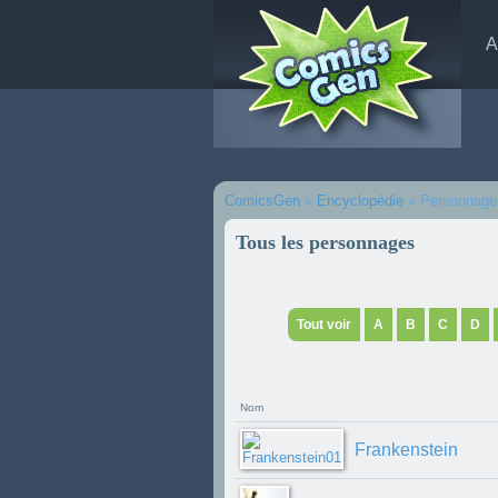
A
ComicsGen
»
Encyclopédie
» Personnage
Tous les personnages
Tout voir
A
B
C
D
Nom
Frankenstein