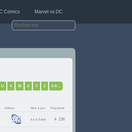
C Comics
Marvel vs DC
U
V
W
X
Y
Z
0-9 ...
Editeur
Mise à jour
Popularité
4 236
il y a 3 ans