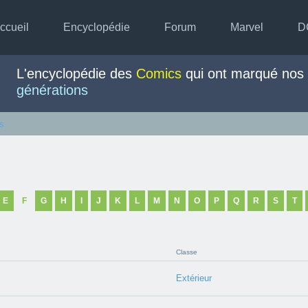
ccueil
Encyclopédie
Forum
Marvel
D
L'encyclopédie des
Comics
qui ont marqué nos
générations
s
E
F
G
H
I
J
K
L
M
N
O
P
Q
R
S
T
Classe
Extérieur