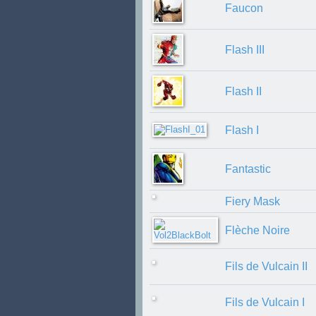
Faucon
Flash III
Flash II
Flash I
Fantastic
Fiery Mask
Flèche Noire
Fils de Vulcain II
Fils de Vulcain I