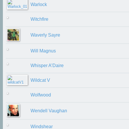
Warlock
Witchfire
Waverly Sayre
Will Magnus
Whisper A’Daire
Wildcat V
Wolfwood
Wendell Vaughan
Windshear