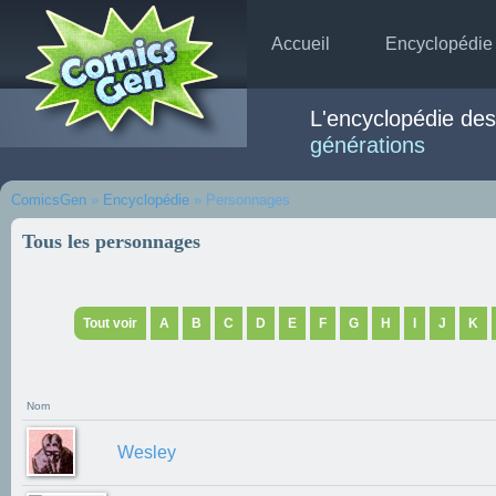
Accueil
Encyclopédie
L'encyclopédie de
générations
ComicsGen
»
Encyclopédie
» Personnages
Tous les personnages
Tout voir
A
B
C
D
E
F
G
H
I
J
K
Nom
Wesley