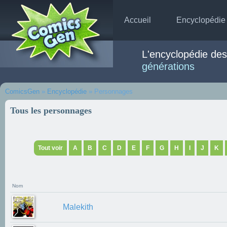
Accueil
Encyclopédie
L'encyclopédie de
générations
ComicsGen
»
Encyclopédie
» Personnages
Tous les personnages
Tout voir
A
B
C
D
E
F
G
H
I
J
K
Nom
Malekith