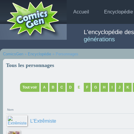
Accueil
Encyclopédie
L'encyclopédie de
générations
ComicsGen
»
Encyclopédie
» Personnages
Tous les personnages
Tout voir
A
B
C
D
E
F
G
H
I
J
K
Nom
L’Extrêmiste