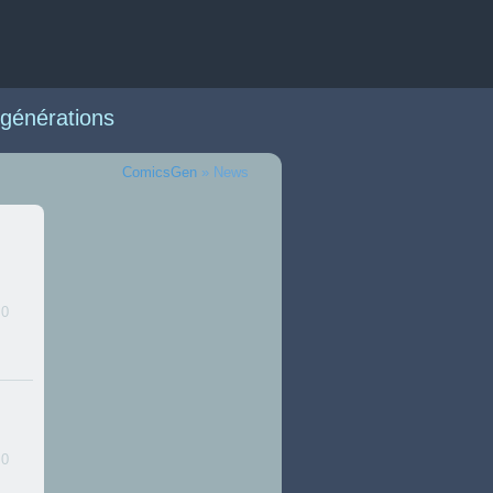
générations
ComicsGen
» News
arvel vs DC
0
0