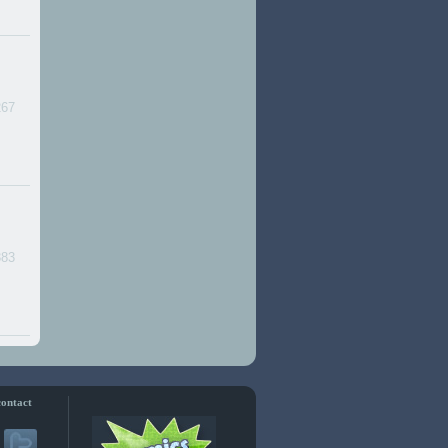
267
383
contact