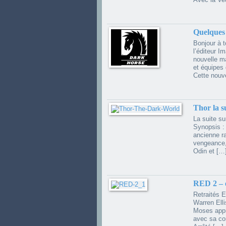
Quelques 
Bonjour à 
l’éditeur I
nouvelle m
et équipes 
Cette nouve
Thor la 
La suite su
Synopsis :
ancienne ra
vengeance,
Odin et […
RED 2 – 
Retraités 
Warren Elli
Moses appr
avec sa co