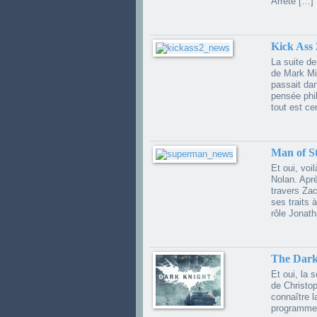
Arrêté […]
Kick Ass 
La suite de
de Mark Mil
passait da
pensée phil
tout est ce
Man of St
Et oui, voi
Nolan. Aprè
travers Zac
ses traits 
rôle Jonat
The Dark
Et oui, la 
de Christop
connaître l
programme,