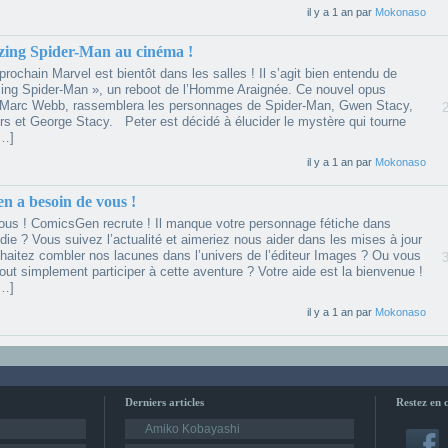
il y a 1 an par
Mokonaso
ing Spider-Man au cinéma !
prochain Marvel est bientôt dans les salles ! Il s’agit bien entendu de
ng Spider-Man », un reboot de l’Homme Araignée. Ce nouvel opus
r Marc Webb, rassemblera les personnages de Spider-Man, Gwen Stacy,
rs et George Stacy. Peter est décidé à élucider le mystère qui tourne
[…]
il y a 1 an par
Mokonaso
 a besoin de vous !
tous ! ComicsGen recrute ! Il manque votre personnage fétiche dans
die ? Vous suivez l’actualité et aimeriez nous aider dans les mises à jour
haitez combler nos lacunes dans l’univers de l’éditeur Images ? Ou vous
out simplement participer à cette aventure ? Votre aide est la bienvenue !
[…]
il y a 1 an par
Mokonaso
Derniers articles
Restez en 
Amiko Kobayashi