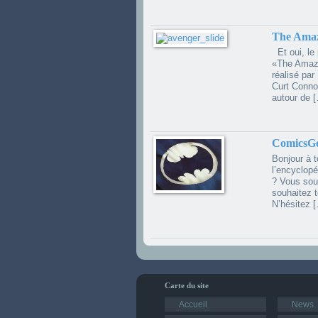
The Amaz
Et oui, le 
«The Amazi
réalisé pa
Curt Conno
autour de 
ComicsGen
Bonjour à 
l’encyclopé
? Vous sou
souhaitez t
N’hésitez 
Carte du site
Accueil
News