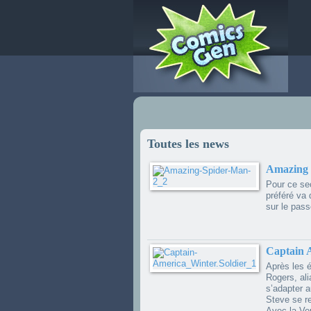
Accueil
Encyclopédie
Toutes les news
Amazing S
Pour ce sec
préféré va 
sur le pass
Captain A
Après les 
Rogers, ali
s’adapter 
Steve se re
Avec la Veu