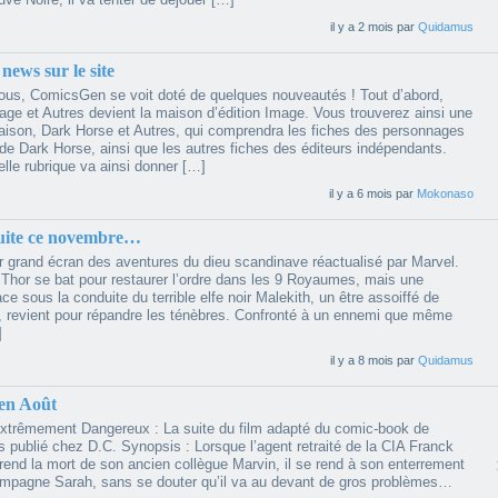
il y a 2 mois par
Quidamus
news sur le site
tous, ComicsGen se voit doté de quelques nouveautés ! Tout d’abord,
mage et Autres devient la maison d’édition Image. Vous trouverez ainsi une
aison, Dark Horse et Autres, qui comprendra les fiches des personnages
de Dark Horse, ainsi que les autres fiches des éditeurs indépendants.
lle rubrique va ainsi donner […]
il y a 6 mois par
Mokonaso
suite ce novembre…
r grand écran des aventures du dieu scandinave réactualisé par Marvel.
 Thor se bat pour restaurer l’ordre dans les 9 Royaumes, mais une
ce sous la conduite du terrible elfe noir Malekith, un être assoiffé de
 revient pour répandre les ténèbres. Confronté à un ennemi que même
]
il y a 8 mois par
Quidamus
en Août
Extrêmement Dangereux : La suite du film adapté du comic-book de
s publié chez D.C. Synopsis : Lorsque l’agent retraité de la CIA Franck
end la mort de son ancien collègue Marvin, il se rend à son enterrement
mpagne Sarah, sans se douter qu’il va au devant de gros problèmes…