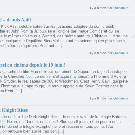
il y a 8 mois par
Quidamus
2 – depuis Août
 Kick Ass, célèbre satire sur les justiciers adaptée du comic book
lar et John Romita Jr. publiée à l’origine par Image Comics et qui se
ns le même univers que Wanted, des même auteurs. L’histoire illustre une
3
osophique sur l’équilibre Bien/Mal : autant en science qu’en philosophie,
nsé n’être qu’équilibre. Pourtant […]
il y a 8 mois par
Quidamus
eel au cinéma depuis le 19 juin !
là la sortie du film Man of Steel, un reboot de Superman façon Christopher
s le Chevalier Noir, ce dernier s’attaque maintenant à l’Homme d’Acier à
k Snyder, le réalisateur de 300 et Watchmen. C’est Henry Cavill qui prête
à l’homme à la cape rouge, un retour apprécié de Kevin Costner dans le
han Kent, […]
il y a 8 mois par
Quidamus
 Knight Rises
sortie du film The Dark Knight Rises, le dernier volet de la trilogie Batman
her Nolan, sort bientôt en salles ! Plus que 9 jours, et on pourra enfin
a fin de cette trilogie exceptionnelle et réussie en tous points ! Au
 on retrouve bien sûr le très bon […]