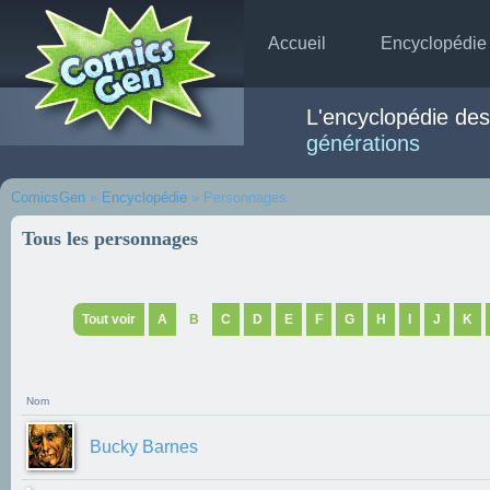
Accueil
Encyclopédie
L'encyclopédie de
générations
ComicsGen
»
Encyclopédie
» Personnages
Tous les personnages
Tout voir
A
B
C
D
E
F
G
H
I
J
K
Nom
Bucky Barnes